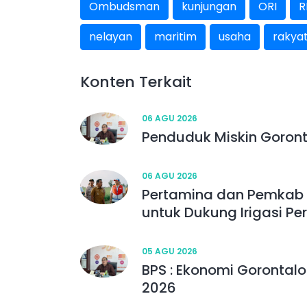
Ombudsman
kunjungan
ORI
R
nelayan
maritim
usaha
rakya
Konten Terkait
06 AGU 2026
Penduduk Miskin Goront
06 AGU 2026
Pertamina dan Pemkab 
untuk Dukung Irigasi Pe
05 AGU 2026
BPS : Ekonomi Gorontalo
2026