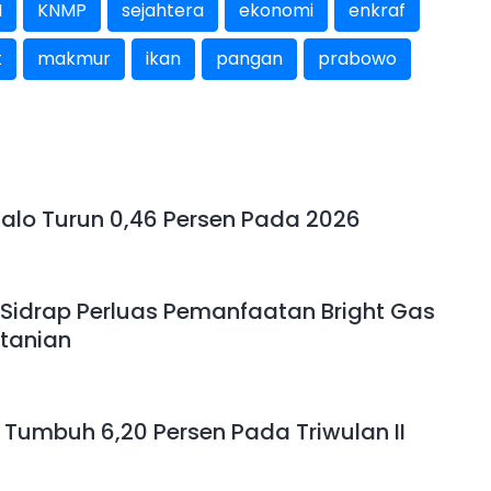
I
KNMP
sejahtera
ekonomi
enkraf
t
makmur
ikan
pangan
prabowo
alo Turun 0,46 Persen Pada 2026
Sidrap Perluas Pemanfaatan Bright Gas
rtanian
 Tumbuh 6,20 Persen Pada Triwulan II