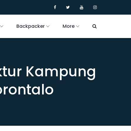
Backpacker
More
uktur Kampung
orontalo