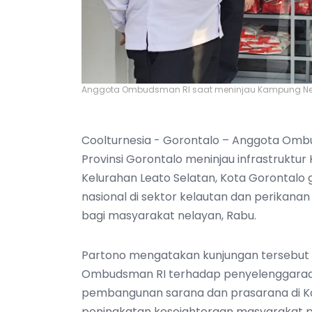
Anggota Ombudsman RI saat meninjau Kampung Nelay
Coolturnesia - Gorontalo – Anggota Om
Provinsi Gorontalo meninjau infrastruktu
Kelurahan Leato Selatan, Kota Gorontalo
nasional di sektor kelautan dan perikana
bagi masyarakat nelayan, Rabu.
Partono mengatakan kunjungan tersebut
Ombudsman RI terhadap penyelenggaraan
pembangunan sarana dan prasarana di 
peningkatan kesejahteraan masyarakat pe