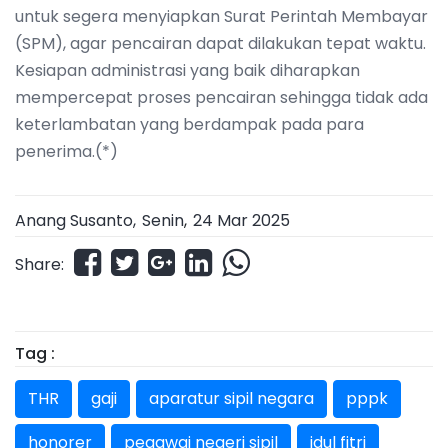
untuk segera menyiapkan Surat Perintah Membayar
(SPM), agar pencairan dapat dilakukan tepat waktu.
Kesiapan administrasi yang baik diharapkan
mempercepat proses pencairan sehingga tidak ada
keterlambatan yang berdampak pada para
penerima.(*)
Anang Susanto,
Senin
,
24 Mar 2025
Share:
Tag :
THR
gaji
aparatur sipil negara
pppk
honorer
pegawai negeri sipil
idul fitri