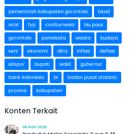
pemerintah kabupaten gorontalo
bkad
viral
fyp
coolturnesia
hiu paus
gorontalo
pariwisata
wisata
budaya
seni
ekonomi
dlira
inflasi
deflasi
ekspor
bupati
wakil
gubernur
bank Indonesia
bi
badan pusat statistic
provinsi
kabupaten
Konten Terkait
06 AGU 2026