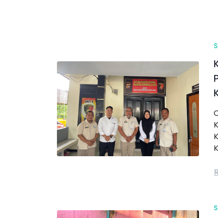
S
C
K
K
K