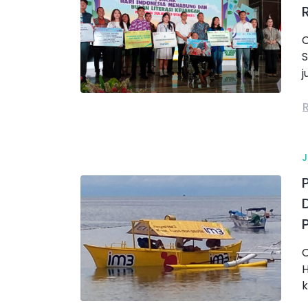
R
C
S
j
C
H
k