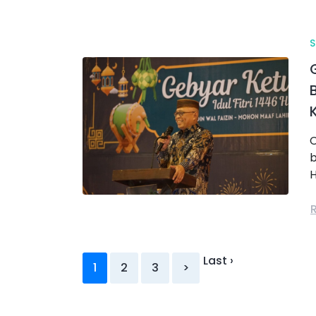
C
b
H
Last ›
1
2
3
>