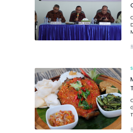
C
D
M
C
G
T