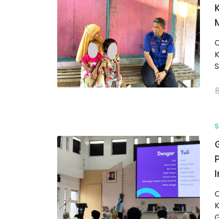
C
K
S
C
K
G