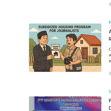
C
w
I