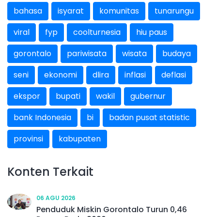
bahasa
isyarat
komunitas
tunarungu
viral
fyp
coolturnesia
hiu paus
gorontalo
pariwisata
wisata
budaya
seni
ekonomi
dlira
inflasi
deflasi
ekspor
bupati
wakil
gubernur
bank Indonesia
bi
badan pusat statistic
provinsi
kabupaten
Konten Terkait
06 AGU 2026
Penduduk Miskin Gorontalo Turun 0,46