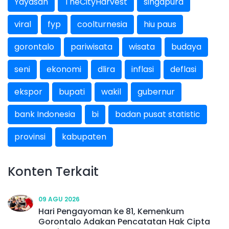
Yayasan
TheCityHarvest
singapura
viral
fyp
coolturnesia
hiu paus
gorontalo
pariwisata
wisata
budaya
seni
ekonomi
dlira
inflasi
deflasi
ekspor
bupati
wakil
gubernur
bank Indonesia
bi
badan pusat statistic
provinsi
kabupaten
Konten Terkait
09 AGU 2026
Hari Pengayoman ke 81, Kemenkum
Gorontalo Adakan Pencatatan Hak Cipta