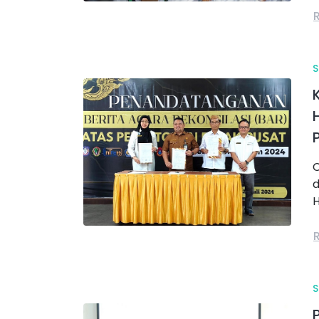
S
C
d
H
S