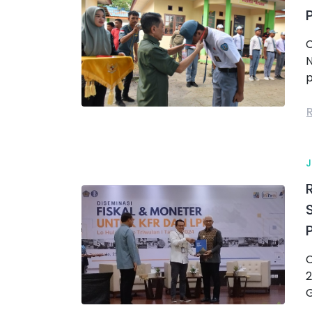
C
N
p
C
2
G