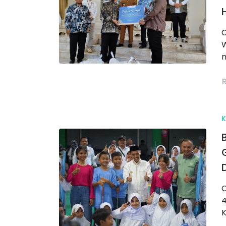
C
W
m
C
4
K