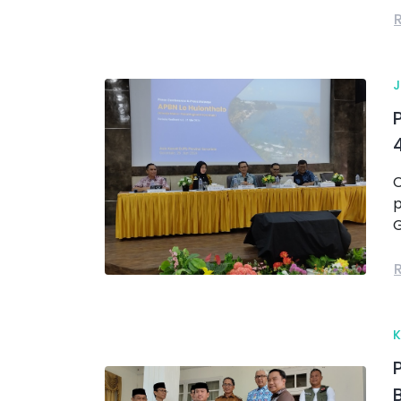
C
p
G