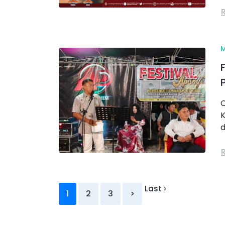
C
K
d
Last ›
1
2
3
>