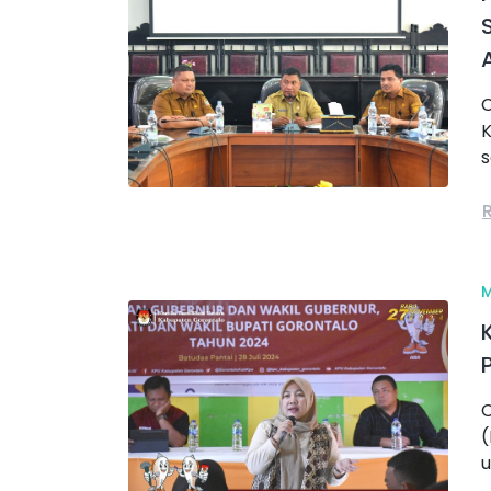
C
K
s
C
(
u