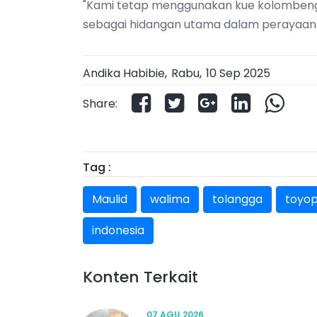
"Kami tetap menggunakan kue kolombengi, 
sebagai hidangan utama dalam perayaan 
Andika Habibie,
Rabu
,
10 Sep 2025
Share:
Tag :
Maulid
walima
tolangga
toyo
indonesia
Konten Terkait
07 AGU 2026