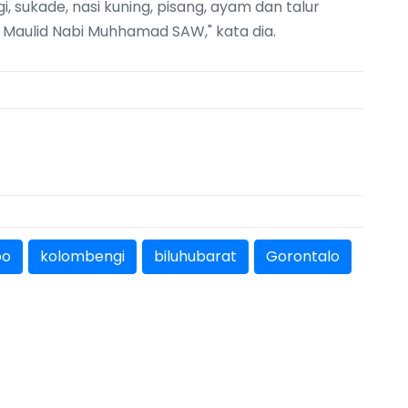
sukade, nasi kuning, pisang, ayam dan talur
Maulid Nabi Muhhamad SAW," kata dia.
po
kolombengi
biluhubarat
Gorontalo