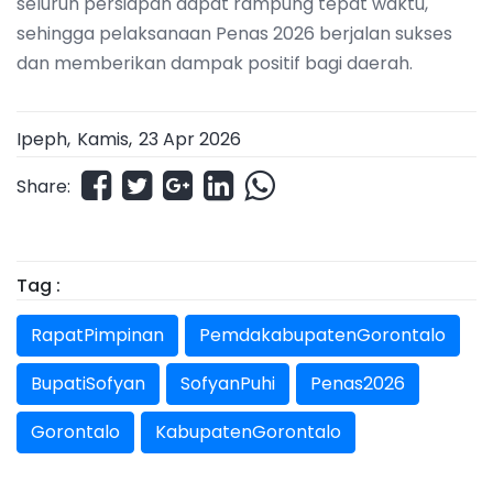
seluruh persiapan dapat rampung tepat waktu,
sehingga pelaksanaan Penas 2026 berjalan sukses
dan memberikan dampak positif bagi daerah.
Ipeph,
Kamis
,
23 Apr 2026
Share:
Tag :
RapatPimpinan
PemdakabupatenGorontalo
BupatiSofyan
SofyanPuhi
Penas2026
Gorontalo
KabupatenGorontalo