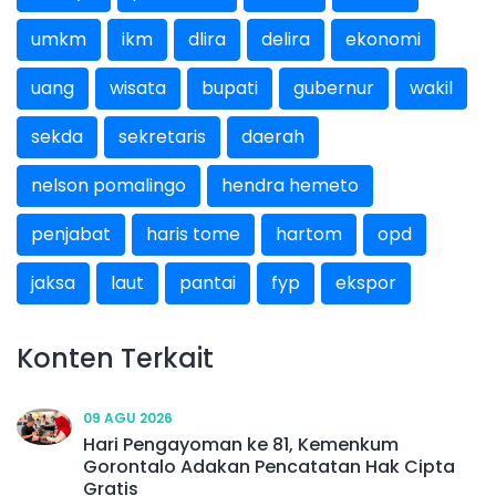
umkm
ikm
dlira
delira
ekonomi
uang
wisata
bupati
gubernur
wakil
sekda
sekretaris
daerah
nelson pomalingo
hendra hemeto
penjabat
haris tome
hartom
opd
jaksa
laut
pantai
fyp
ekspor
Konten Terkait
09 AGU 2026
Hari Pengayoman ke 81, Kemenkum
Gorontalo Adakan Pencatatan Hak Cipta
Gratis