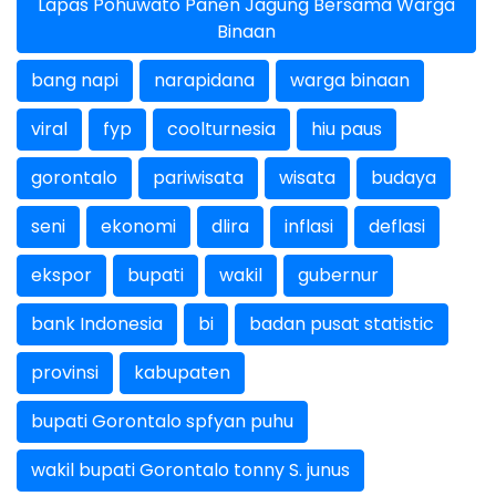
Lapas Pohuwato Panen Jagung Bersama Warga
Binaan
bang napi
narapidana
warga binaan
viral
fyp
coolturnesia
hiu paus
gorontalo
pariwisata
wisata
budaya
seni
ekonomi
dlira
inflasi
deflasi
ekspor
bupati
wakil
gubernur
bank Indonesia
bi
badan pusat statistic
provinsi
kabupaten
bupati Gorontalo spfyan puhu
wakil bupati Gorontalo tonny S. junus