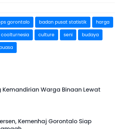
ps gorontalo
badan pusat statistik
harga
coolturnesia
culture
seni
budaya
puasa
g Kemandirian Warga Binaan Lewat
Persen, Kemenhaj Gorontalo Siap
 Jamaah