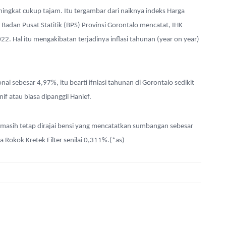
ngkat cukup tajam. Itu tergambar dari naiknya indeks Harga
adan Pusat Statitik (BPS) Provinsi Gorontalo mencatat, IHK
22. Hal itu mengakibatan terjadinya inflasi tahunan (year on year)
ional sebesar 4,97%, itu bearti ifnlasi tahunan di Gorontalo sedikit
 atau biasa dipanggil Hanief.
 masih tetap dirajai bensi yang mencatatkan sumbangan sebesar
a Rokok Kretek Filter senilai 0,311%.(*as)