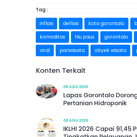
Tag :
inflasi
deflasi
kota gorontalo
b
komoditas
hiu paus
gorontalo
viral
pariwisata
obyek wisata
Konten Terkait
08 AGU 2026
Lapas Gorontalo Doron
Pertanian Hidroponik
08 AGU 2026
IKLHI 2026 Capai 91,45 
Tingkatkan Pelayanan