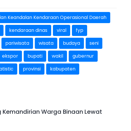
t dan Keandalan Kendaraan Operasional Daerah
kendaraan dinas
viral
fyp
pariwisata
wisata
budaya
seni
ekspor
bupati
wakil
gubernur
tistic
provinsi
kabupaten
g Kemandirian Warga Binaan Lewat