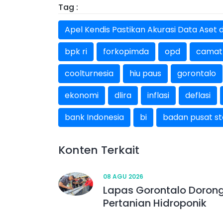
Tag :
Apel Kendis Pastikan Akurasi Data Ase
bpk ri
forkopimda
opd
camat
coolturnesia
hiu paus
gorontalo
ekonomi
dlira
inflasi
deflasi
bank Indonesia
bi
badan pusat sta
Konten Terkait
08 AGU 2026
Lapas Gorontalo Doron
Pertanian Hidroponik