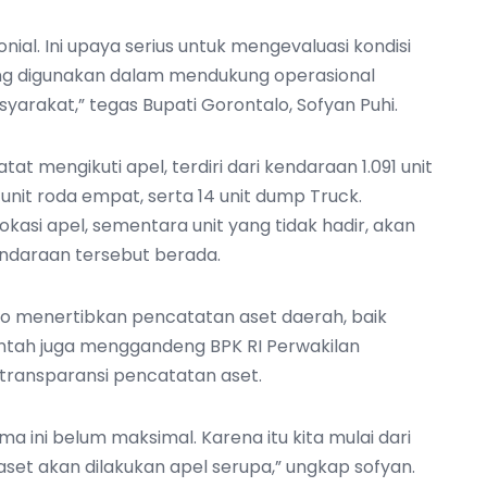
ial. Ini upaya serius untuk mengevaluasi kondisi
ang digunakan dalam mendukung operasional
rakat,” tegas Bupati Gorontalo, Sofyan Puhi.‎
at mengikuti apel, terdiri dari kendaraan 1.091 unit
 unit roda empat, serta 14 unit dump Truck.
kasi apel, sementara unit yang tidak hadir, akan
endaraan tersebut berada.‎
lo menertibkan pencatatan aset daerah, baik
ntah juga menggandeng BPK RI Perwakilan
transparansi pencatatan aset.‎
lama ini belum maksimal. Karena itu kita mulai dari
aset akan dilakukan apel serupa,” ungkap sofyan.