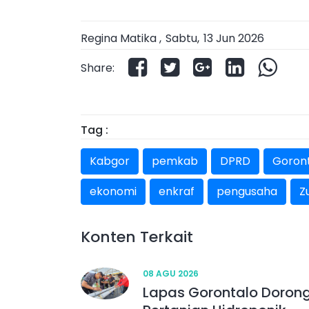
Regina Matika ,
Sabtu
,
13 Jun 2026
Share:
Tag :
Kabgor
pemkab
DPRD
Goron
ekonomi
enkraf
pengusaha
Z
Konten Terkait
08 AGU 2026
Lapas Gorontalo Doron