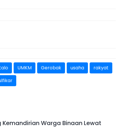
talo
UMKM
Gerobak
usaha
rakyat
ulfikar
g Kemandirian Warga Binaan Lewat