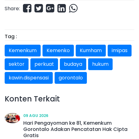
Share:
Tag :
Kemenkum
Kemenko
Kumham
imipas
sektor
perkuat
budaya
hukum
kawin.dispensasi
gorontalo
Konten Terkait
09 AGU 2026
Hari Pengayoman ke 81, Kemenkum
Gorontalo Adakan Pencatatan Hak Cipta
Gratis