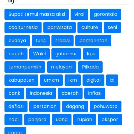
Tag :
Bupati temui massa aksi
viral
gorontalo
coolturnesia
pariwisata
culture
seni
budaya
turis
tradisi
pemerintah
bupati
Wakil
gubernur
kpu
temanpemilih
melayani
Pilkada
kabupaten
umkm
ikm
digital
bi
bank
indonesia
daerah
inflasi
deflasi
pertanian
dagang
pohuwato
napi
penjara
uang
rupiah
ekspor
impor