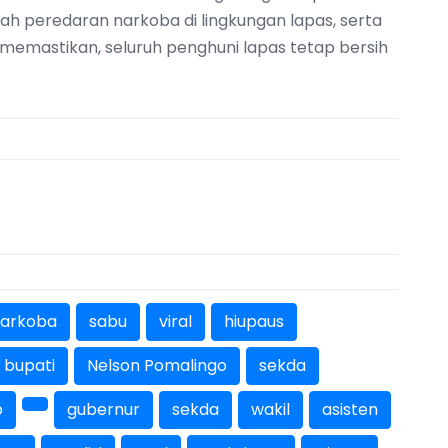
peredaran narkoba di lingkungan lapas, serta
memastikan, seluruh penghuni lapas tetap bersih
arkoba
sabu
viral
hiupaus
bupati
Nelson Pomalingo
sekda
o
gubernur
sekda
wakil
asisten