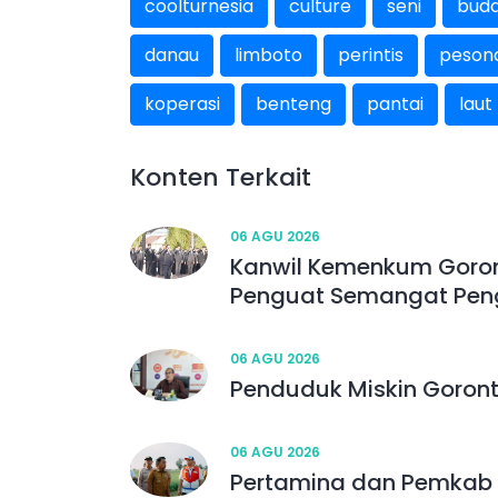
coolturnesia
culture
seni
bud
danau
limboto
perintis
peson
koperasi
benteng
pantai
laut
Konten Terkait
06 AGU 2026
Kanwil Kemenkum Goron
Penguat Semangat Pen
06 AGU 2026
Penduduk Miskin Goront
06 AGU 2026
Pertamina dan Pemkab 