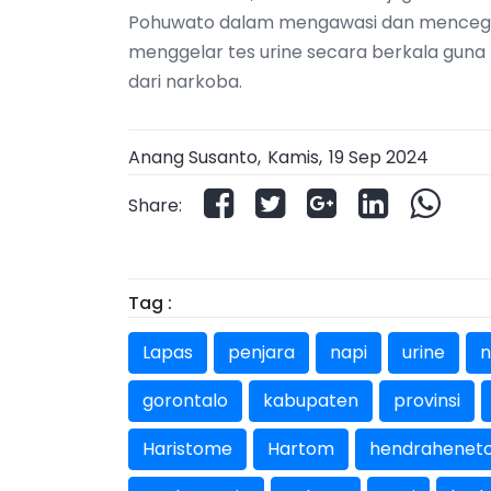
Pohuwato dalam mengawasi dan mencegah 
menggelar tes urine secara berkala guna 
dari narkoba.
Anang Susanto,
Kamis
,
19 Sep 2024
Share:
Tag :
Lapas
penjara
napi
urine
n
gorontalo
kabupaten
provinsi
Haristome
Hartom
hendrahenet