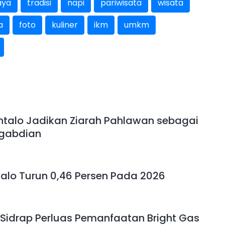
aya
tradisi
napi
pariwisata
wisata
a
foto
kuliner
ikm
umkm
talo Jadikan Ziarah Pahlawan sebagai
gabdian
alo Turun 0,46 Persen Pada 2026
Sidrap Perluas Pemanfaatan Bright Gas