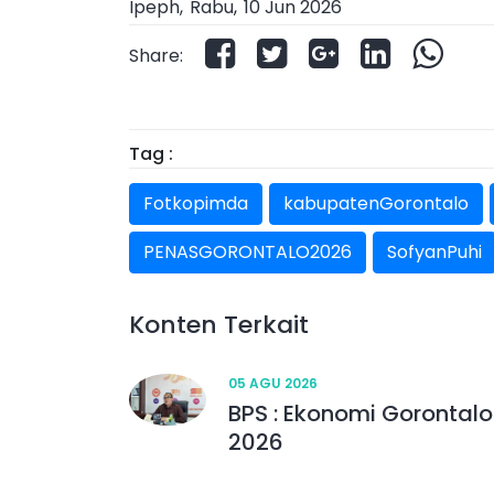
Ipeph,
Rabu
,
10 Jun 2026
Share:
Tag :
Fotkopimda
kabupatenGorontalo
PENASGORONTALO2026
SofyanPuhi
Konten Terkait
05 AGU 2026
BPS : Ekonomi Gorontalo
2026