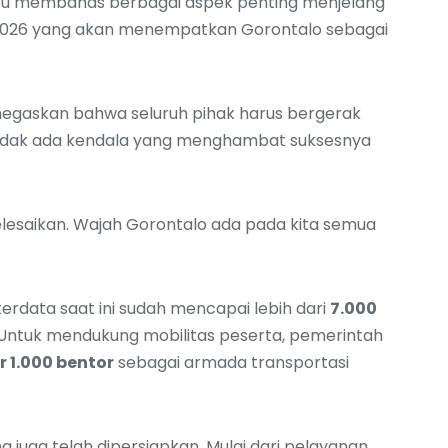
 itu membahas berbagai aspek penting menjelang
2026 yang akan menempatkan Gorontalo sebagai
negaskan bahwa seluruh pihak harus bergerak
tidak ada kendala yang menghambat suksesnya
elesaikan. Wajah Gorontalo ada pada kita semua
erdata saat ini sudah mencapai lebih dari
7.000
. Untuk mendukung mobilitas peserta, pemerintah
r 1.000 bentor
sebagai armada transportasi
 juga telah dipersiapkan. Mulai dari pelayanan