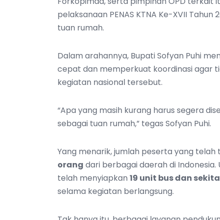
Forkopimda, serta pimpinan OPD terkait
pelaksanaan PENAS KTNA Ke-XVII Tahun 
tuan rumah.
Dalam arahannya, Bupati Sofyan Puhi me
cepat dan memperkuat koordinasi agar 
kegiatan nasional tersebut.
“Apa yang masih kurang harus segera dis
sebagai tuan rumah,” tegas Sofyan Puhi.
Yang menarik, jumlah peserta yang telah t
orang
dari berbagai daerah di Indonesia
telah menyiapkan
19 unit bus dan sekita
selama kegiatan berlangsung.
Tak hanya itu, berbagai layanan pendukung