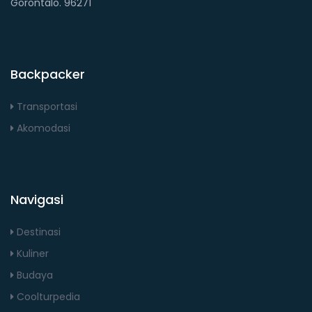
Gorontalo. 96271
Backpacker
Transportasi
Akomodasi
Navigasi
Destinasi
Kuliner
Budaya
Coolturpedia