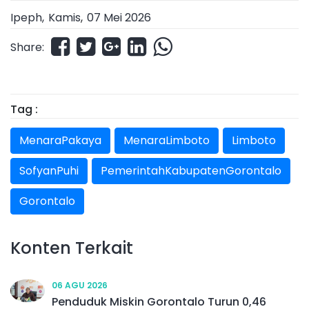
Ipeph,
Kamis
,
07 Mei 2026
Share:
Tag :
MenaraPakaya
MenaraLimboto
Limboto
SofyanPuhi
PemerintahKabupatenGorontalo
Gorontalo
Konten Terkait
06 AGU 2026
Penduduk Miskin Gorontalo Turun 0,46