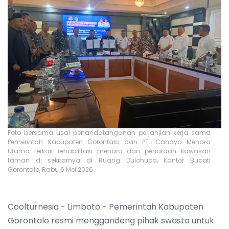
Foto bersama usai penandatanganan perjanjian kerja sama
Pemerintah Kabupaten Gorontalo dan PT. Cahaya Menara
Utama terkait rehabilitasi menara dan penataan kawasan
taman di sekitarnya di Ruang Dulohupa, Kantor Bupati
Gorontalo, Rabu 6 Mei 2026
Coolturnesia - Limboto - Pemerintah Kabupaten
Gorontalo resmi menggandeng pihak swasta untuk