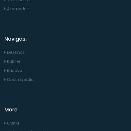
Akomodasi
Navigasi
Destinasi
Kuliner
Budaya
Coolturpedia
More
UMKM