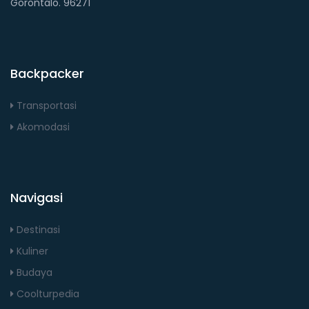
Gorontalo. 96271
Backpacker
Transportasi
Akomodasi
Navigasi
Destinasi
Kuliner
Budaya
Coolturpedia